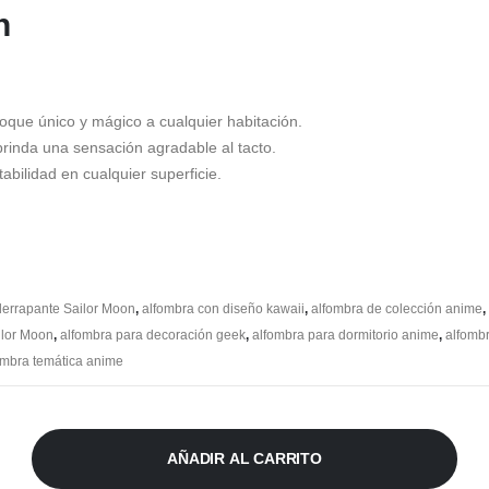
n
oque único y mágico a cualquier habitación.
inda una sensación agradable al tacto.
bilidad en cualquier superficie.
derrapante Sailor Moon
,
alfombra con diseño kawaii
,
alfombra de colección anime
,
ilor Moon
,
alfombra para decoración geek
,
alfombra para dormitorio anime
,
alfombr
ombra temática anime
AÑADIR AL CARRITO