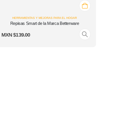
HERRAMIENTAS Y MEJORAS PARA EL HOGAR
HER
Repisas Smart de la Marca Betterware
MXN $
139.00
MXN $
3