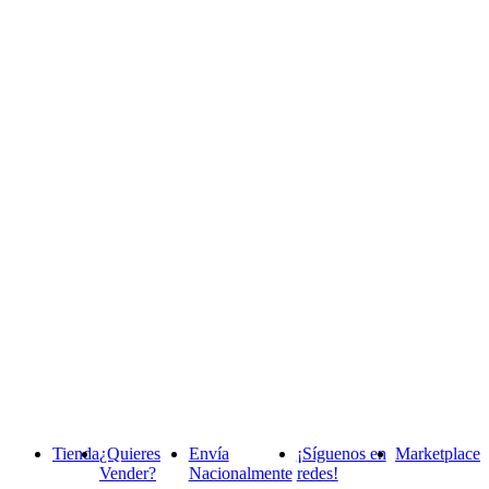
Tienda
¿Quieres
Envía
¡Síguenos en
Marketplace
Vender?
Nacionalmente
redes!