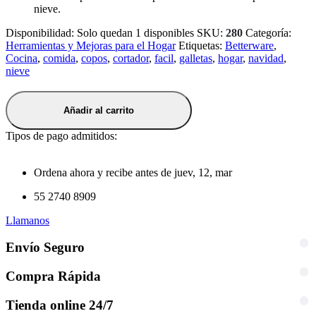
nieve.
Disponibilidad:
Solo quedan 1 disponibles
SKU:
280
Categoría:
Herramientas y Mejoras para el Hogar
Etiquetas:
Betterware
,
Cocina
,
comida
,
copos
,
cortador
,
facil
,
galletas
,
hogar
,
navidad
,
nieve
Añadir al carrito
Tipos de pago admitidos:
Ordena ahora y recibe antes de
juev, 12, mar
55 2740 8909
Llamanos
Envío Seguro
Compra Rápida
Tienda online 24/7