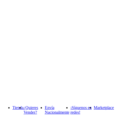
Tienda
¿Quieres
Envía
¡Síguenos en
Marketplace
Vender?
Nacionalmente
redes!