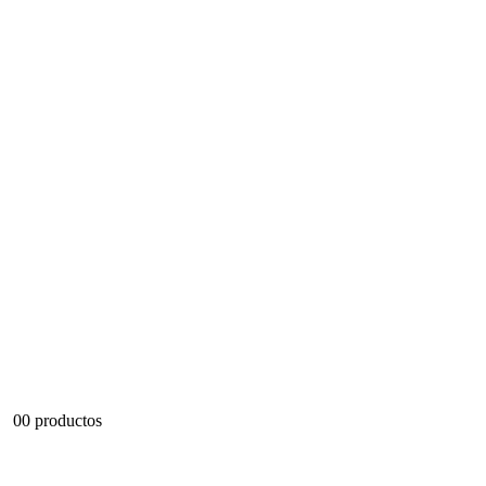
0
0 productos