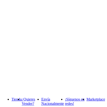
Tienda
¿Quieres
Envía
¡Síguenos en
Marketplace
Vender?
Nacionalmente
redes!