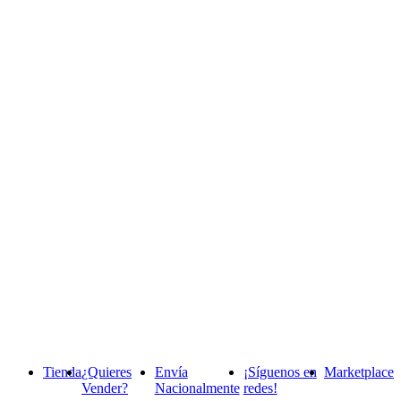
Tienda
¿Quieres
Envía
¡Síguenos en
Marketplace
Vender?
Nacionalmente
redes!