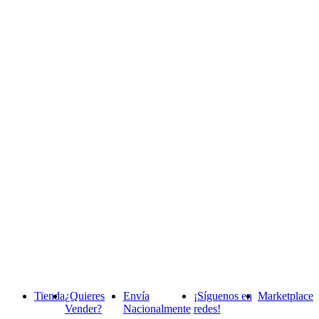
Tienda
¿Quieres
Envía
¡Síguenos en
Marketplace
Vender?
Nacionalmente
redes!