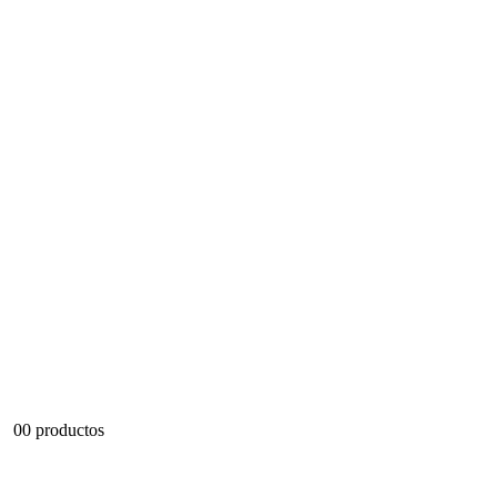
0
0 productos