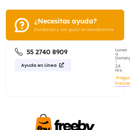
¿Necesitas ayuda?
Escríbenos y con gusto te atenderemos.
Lunes
55 2740 8909
a
Domin
-
Ayuda en Línea
24
Hrs
Pregu
Frecue