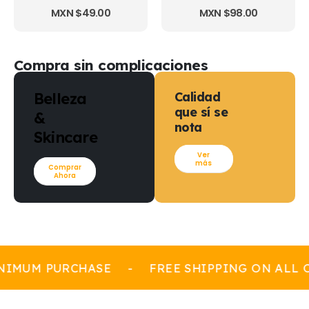
MXN $
49.00
MXN $
98.00
Compra sin complicaciones
Belleza
Calidad
que sí se
&
nota
Skincare
Ver
más
Comprar
Ahora
NIMUM PURCHASE
-
FREE SHIPPING ON ALL 