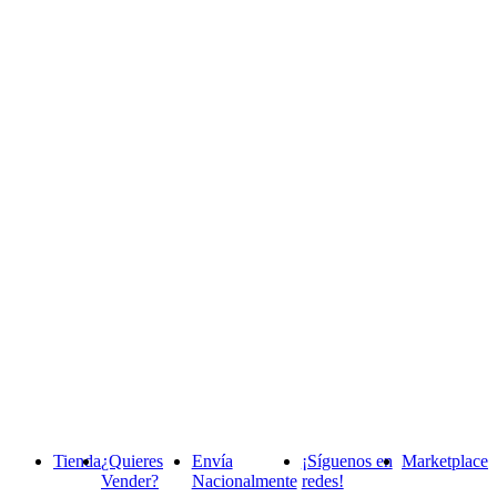
Tienda
¿Quieres
Envía
¡Síguenos en
Marketplace
Vender?
Nacionalmente
redes!