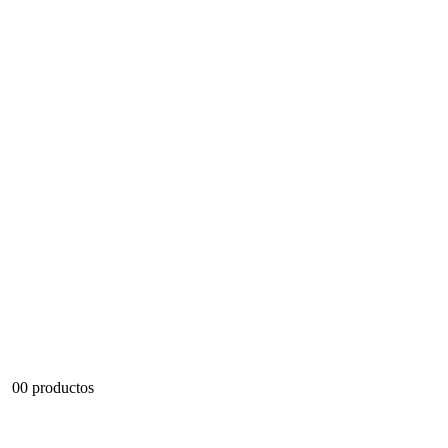
0
0 productos