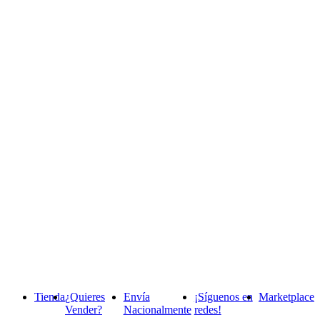
Tienda
¿Quieres
Envía
¡Síguenos en
Marketplace
Vender?
Nacionalmente
redes!