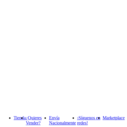
Tienda
¿Quieres
Envía
¡Síguenos en
Marketplace
Vender?
Nacionalmente
redes!