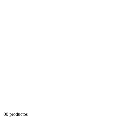
0
0 productos