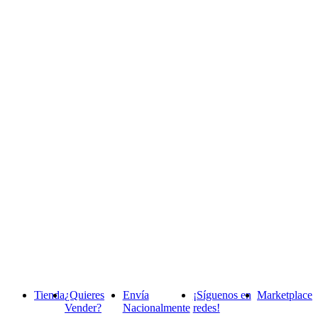
Tienda
¿Quieres
Envía
¡Síguenos en
Marketplace
Vender?
Nacionalmente
redes!