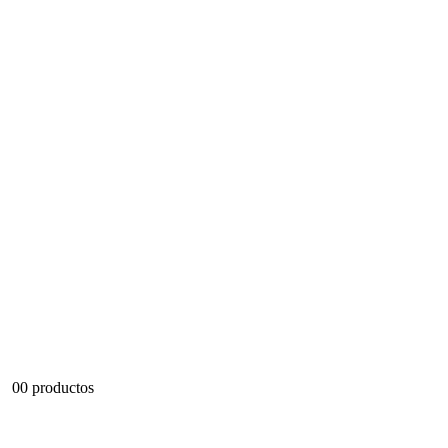
0
0 productos