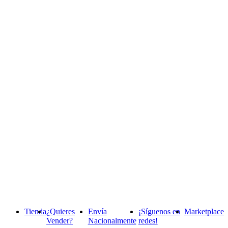
Tienda
¿Quieres
Envía
¡Síguenos en
Marketplace
Vender?
Nacionalmente
redes!