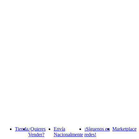
Tienda
¿Quieres
Envía
¡Síguenos en
Marketplace
Vender?
Nacionalmente
redes!