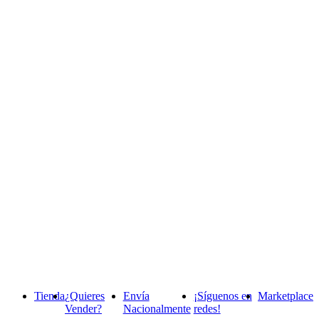
Tienda
¿Quieres
Envía
¡Síguenos en
Marketplace
Vender?
Nacionalmente
redes!