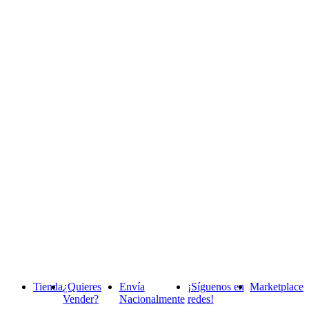
Tienda
¿Quieres
Envía
¡Síguenos en
Marketplace
Vender?
Nacionalmente
redes!