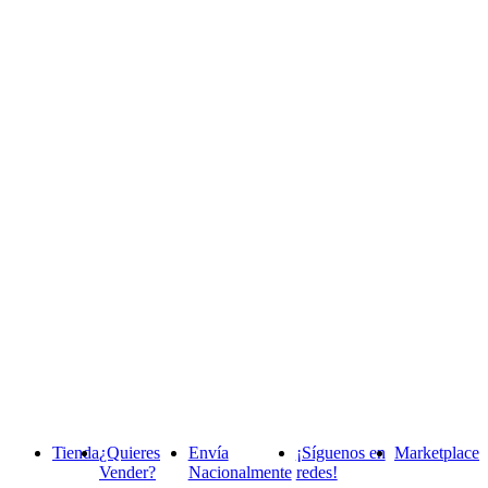
Tienda
¿Quieres
Envía
¡Síguenos en
Marketplace
Vender?
Nacionalmente
redes!