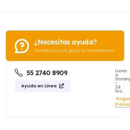
¿Necesitas ayuda?
Escríbenos y con gusto te atenderemos.
Lunes
55 2740 8909
a
Domin
-
Ayuda en Línea
24
Hrs
Pregu
Frecue