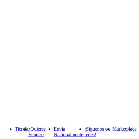
Tienda
¿Quieres
Envía
¡Síguenos en
Marketplace
Vender?
Nacionalmente
redes!