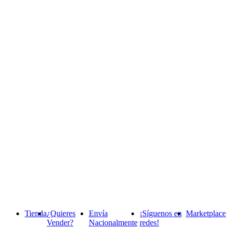
Tienda
¿Quieres
Envía
¡Síguenos en
Marketplace
Vender?
Nacionalmente
redes!