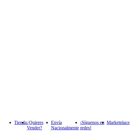
Tienda
¿Quieres
Envía
¡Síguenos en
Marketplace
Vender?
Nacionalmente
redes!