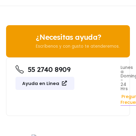
¿Necesitas ayuda?
Escríbenos y con gusto te atenderemos.
Lunes
55 2740 8909
a
Domin
-
Ayuda en Línea
24
Hrs
Pregu
Frecue