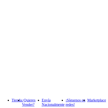
Tienda
¿Quieres
Envía
¡Síguenos en
Marketplace
Vender?
Nacionalmente
redes!