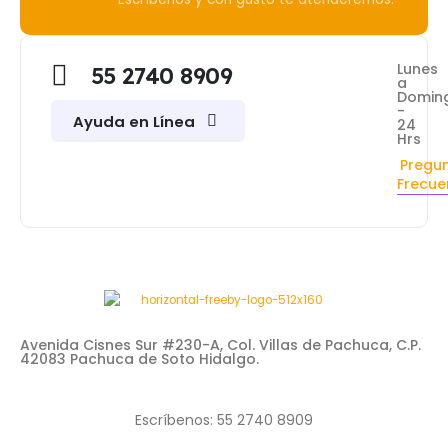
Lunes
55 2740 8909
a
Domin
-
Ayuda en Línea
24
Hrs
Pregu
Frecue
Avenida Cisnes Sur #230-A, Col. Villas de Pachuca, C.P.
42083 Pachuca de Soto Hidalgo.
Escríbenos: 55 2740 8909