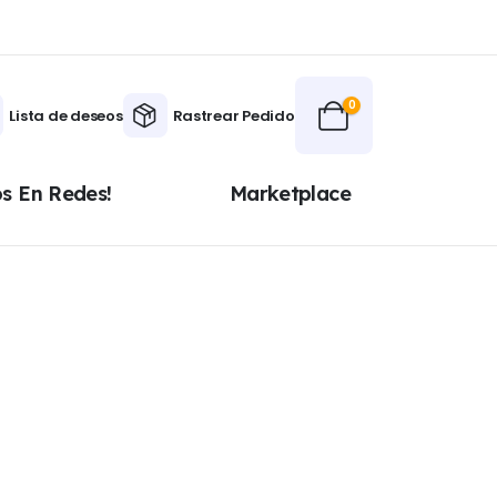
0
Lista de deseos
Rastrear Pedido
os En Redes!
Marketplace