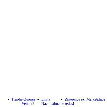
Tienda
¿Quieres
Envía
¡Síguenos en
Marketplace
Vender?
Nacionalmente
redes!