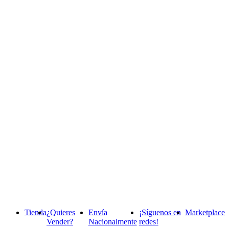
Tienda
¿Quieres
Envía
¡Síguenos en
Marketplace
Vender?
Nacionalmente
redes!