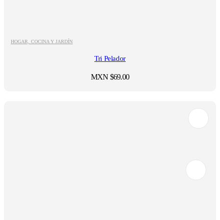
HOGAR, COCINA Y JARDÍN
Tri Pelador
MXN $
69.00