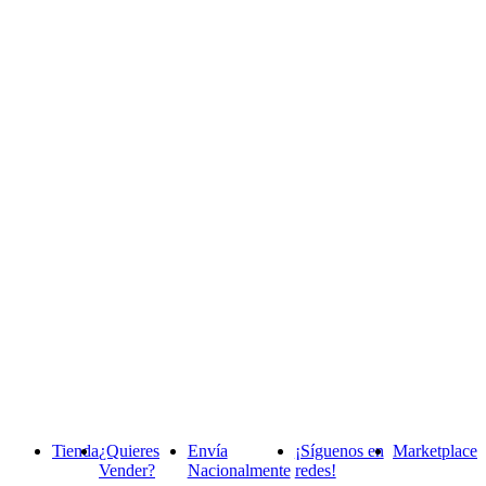
Tienda
¿Quieres
Envía
¡Síguenos en
Marketplace
Vender?
Nacionalmente
redes!