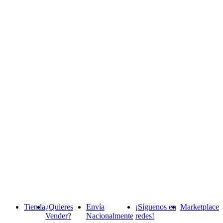
Tienda
¿Quieres
Envía
¡Síguenos en
Marketplace
Vender?
Nacionalmente
redes!