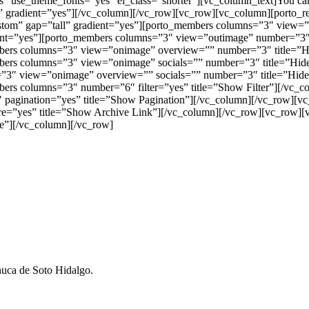
” use_theme_fonts=”yes” el_class=”shorter”][vc_column_text]You c
ll” gradient=”yes”][/vc_column][/vc_row][vc_row][vc_column][porto_
stom” gap=”tall” gradient=”yes”][porto_members columns=”3″ view=
ient=”yes”][porto_members columns=”3″ view=”outimage” number=”3″
embers columns=”3″ view=”onimage” overview=”” number=”3″ title=”
mbers columns=”3″ view=”onimage” socials=”” number=”3″ title=”Hid
=”3″ view=”onimage” overview=”” socials=”” number=”3″ title=”Hid
mbers columns=”3″ number=”6″ filter=”yes” title=”Show Filter”][/vc_
pagination=”yes” title=”Show Pagination”][/vc_column][/vc_row][vc
”yes” title=”Show Archive Link”][/vc_column][/vc_row][vc_row][vc
e”][/vc_column][/vc_row]
huca de Soto Hidalgo.