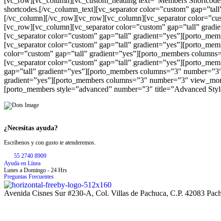
[vc_row][vc_column][vc_custom_heading text=”Members Shortcodes
shortcodes.[/vc_column_text][vc_separator color=”custom” gap=”ta
[/vc_column][/vc_row][vc_row][vc_column][vc_separator color=”cu
[vc_row][vc_column][vc_separator color=”custom” gap=”tall” grad
[vc_separator color=”custom” gap=”tall” gradient=”yes”][porto_m
[vc_separator color=”custom” gap=”tall” gradient=”yes”][porto_me
color=”custom” gap=”tall” gradient=”yes”][porto_members columns
[vc_separator color=”custom” gap=”tall” gradient=”yes”][porto_me
gap=”tall” gradient=”yes”][porto_members columns=”3″ number=”3″ 
gradient=”yes”][porto_members columns=”3″ number=”3″ view_more=
[porto_members style=”advanced” number=”3″ title=”Advanced Styl
¿Necesitas ayuda?
Escríbenos y con gusto te atenderemos.
55 2740 8909
Ayuda en Línea
Lunes a Domingo - 24 Hrs
Preguntas Frecuentes
Avenida Cisnes Sur #230-A, Col. Villas de Pachuca, C.P. 42083 Pac