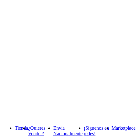
Tienda
¿Quieres
Envía
¡Síguenos en
Marketplace
Vender?
Nacionalmente
redes!