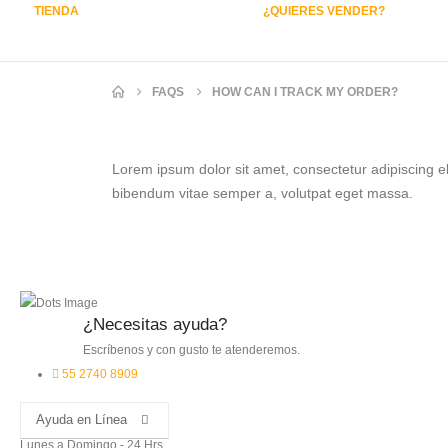
TIENDA
¿QUIERES VENDER?
FAQS
HOW CAN I TRACK MY ORDER?
Lorem ipsum dolor sit amet, consectetur adipiscing elit
bibendum vitae semper a, volutpat eget massa.
¿Necesitas ayuda?
Escríbenos y con gusto te atenderemos.
55 2740 8909
Ayuda en Línea
Lunes a Domingo - 24 Hrs