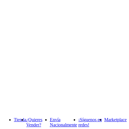
Tienda
¿Quieres
Envía
¡Síguenos en
Marketplace
Vender?
Nacionalmente
redes!