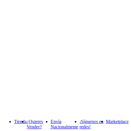
Tienda
¿Quieres
Envía
¡Síguenos en
Marketplace
Vender?
Nacionalmente
redes!