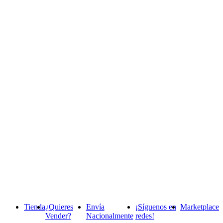
Tienda
¿Quieres
Envía
¡Síguenos en
Marketplace
Vender?
Nacionalmente
redes!