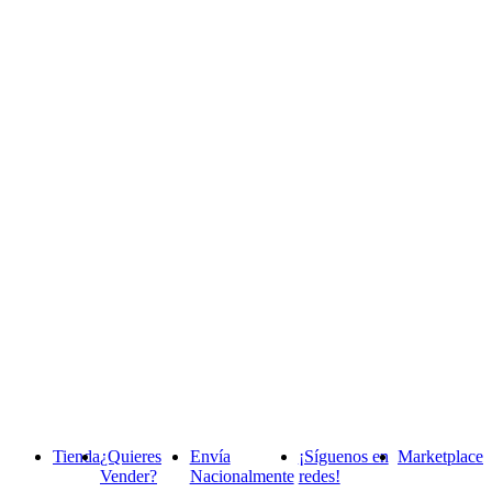
Tienda
¿Quieres
Envía
¡Síguenos en
Marketplace
Vender?
Nacionalmente
redes!