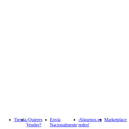
Tienda
¿Quieres
Envía
¡Síguenos en
Marketplace
Vender?
Nacionalmente
redes!