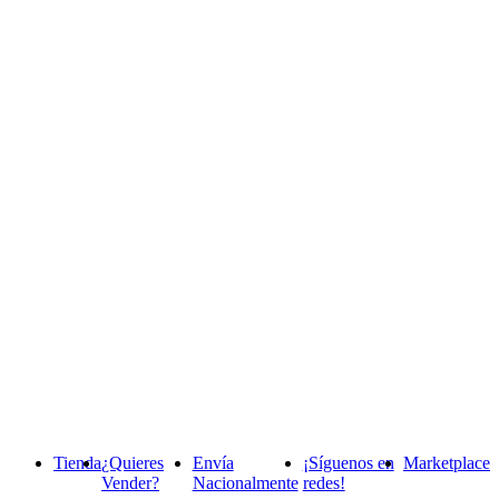
Tienda
¿Quieres
Envía
¡Síguenos en
Marketplace
Vender?
Nacionalmente
redes!