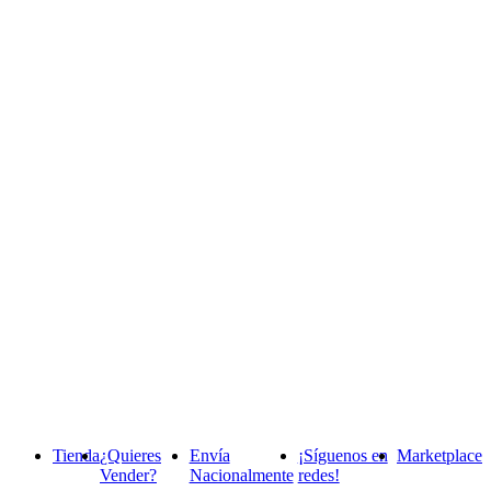
Tienda
¿Quieres
Envía
¡Síguenos en
Marketplace
Vender?
Nacionalmente
redes!