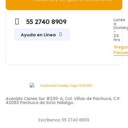
Lunes
55 2740 8909
a
Domin
-
Ayuda en Línea
24
Hrs
Pregu
Frecue
Avenida Cisnes Sur #230-A, Col. Villas de Pachuca, C.P.
42083 Pachuca de Soto Hidalgo.
Escríbenos: 55 2740 8909