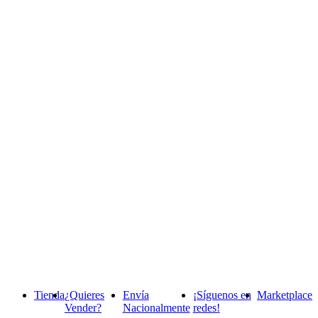
Tienda
¿Quieres
Envía
¡Síguenos en
Marketplace
Vender?
Nacionalmente
redes!